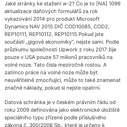
Jaké stránky ke stažení w-2? Co je to [NA] 1099
aktualizace daňových formulářů za rok
vykazování 2014 pro produkt Microsoft
Dynamics NAV 2015 DIČ COD10085, COD2,
REP10111, REP10112, REP10115 Pokud jste
součástí „gigové ekonomiky“, nejste sami. Podle
průzkumu společnosti Upwork z roku 2017 žije
pouze v USA pouze 57 milionů pracovníků na
volné noze. Tato čísla meziročně rostou. A
zatímco práce na volné noze může být
neuvěřitelně zmocňující, může to také znamenat
značné náklady, pokud si nejste opatrní.
Datová schránka je v českém právním řádu od
roku 2009 definována jako elektronické úložiště
speciálního typu zřízené podle příslušného
zákona č. 300/2008 Sb., které je určeno k