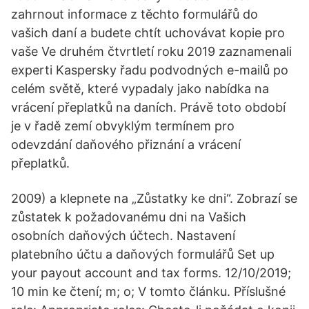
zahrnout informace z těchto formulářů do
vašich daní a budete chtít uchovávat kopie pro
vaše Ve druhém čtvrtletí roku 2019 zaznamenali
experti Kaspersky řadu podvodných e-mailů po
celém světě, které vypadaly jako nabídka na
vrácení přeplatků na daních. Právě toto období
je v řadě zemí obvyklým termínem pro
odevzdání daňového přiznání a vrácení
přeplatků.
2009) a klepnete na „Zůstatky ke dni“. Zobrazí se
zůstatek k požadovanému dni na Vašich
osobních daňových účtech. Nastavení
platebního účtu a daňových formulářů Set up
your payout account and tax forms. 12/10/2019;
10 min ke čtení; m; o; V tomto článku. Příslušné