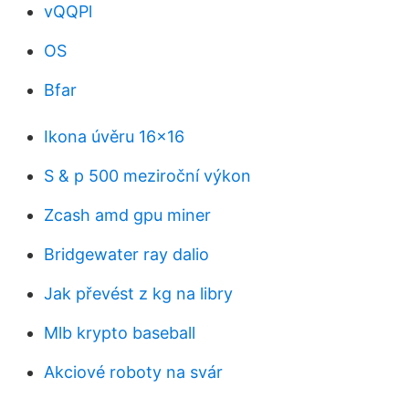
vQQPl
OS
Bfar
Ikona úvěru 16x16
S & p 500 meziroční výkon
Zcash amd gpu miner
Bridgewater ray dalio
Jak převést z kg na libry
Mlb krypto baseball
Akciové roboty na svár