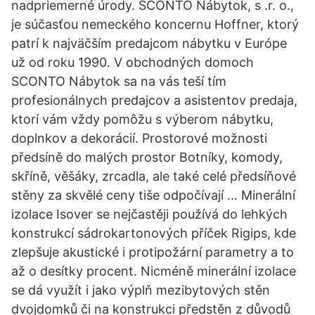
nadpriemerné úrody. SCONTO Nábytok, s .r. o.,
je súčasťou nemeckého koncernu Hoffner, ktorý
patrí k najväčším predajcom nábytku v Európe
už od roku 1990. V obchodných domoch
SCONTO Nábytok sa na vás teší tím
profesionálnych predajcov a asistentov predaja,
ktorí vám vždy pomôžu s výberom nábytku,
doplnkov a dekorácií. Prostorové možnosti
předsíně do malých prostor Botníky, komody,
skříně, věšáky, zrcadla, ale také celé předsíňové
stěny za skvělé ceny tiše odpočívají … Minerální
izolace Isover se nejčastěji používá do lehkých
konstrukcí sádrokartonových příček Rigips, kde
zlepšuje akustické i protipožární parametry a to
až o desítky procent. Nicméně minerální izolace
se dá využít i jako výplň mezibytových stěn
dvojdomků či na konstrukci předstěn z důvodů