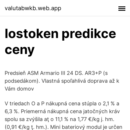
valutabwkb.web.app
Iostoken predikce
ceny
Predsieň ASM Armario III 24 DS. AR3+P (s
podsedákom). Vlastná spoľahlivá doprava až k
Vám domov
V triedach O a P nákupná cena stúpla o 2,1 % a
6,3 %. Priemerná nákupná cena jatočných kráv
spolu sa zvýšila aţ o 11,1 % na 1,77 €/kg j. hm.
(0,91 €/kg ţ. hm.). Mini bateriový modul je určen