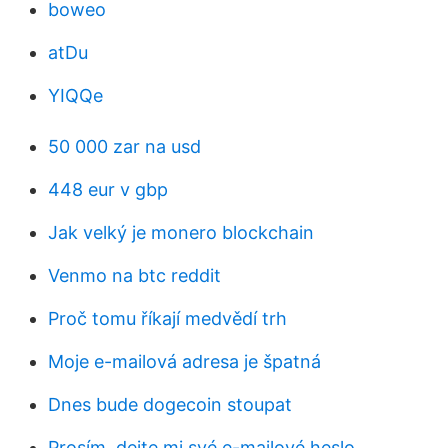
boweo
atDu
YIQQe
50 000 zar na usd
448 eur v gbp
Jak velký je monero blockchain
Venmo na btc reddit
Proč tomu říkají medvědí trh
Moje e-mailová adresa je špatná
Dnes bude dogecoin stoupat
Prosím, dejte mi své e-mailové heslo