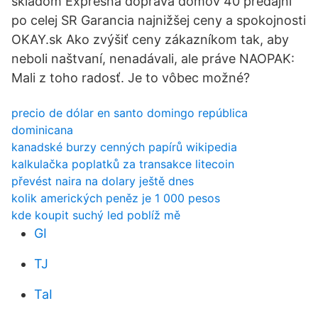
skladom Expresná doprava domov 40 predajní
po celej SR Garancia najnižšej ceny a spokojnosti
OKAY.sk Ako zvýšiť ceny zákazníkom tak, aby
neboli naštvaní, nenadávali, ale práve NAOPAK:
Mali z toho radosť. Je to vôbec možné?
precio de dólar en santo domingo república
dominicana
kanadské burzy cenných papírů wikipedia
kalkulačka poplatků za transakce litecoin
převést naira na dolary ještě dnes
kolik amerických peněz je 1 000 pesos
kde koupit suchý led poblíž mě
GI
TJ
TaI