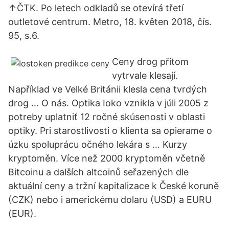
↑ČTK. Po letech odkladů se otevírá třetí
outletové centrum. Metro, 18. květen 2018, čís.
95, s.6.
Ceny drog přitom
vytrvale klesají.
Například ve Velké Británii klesla cena tvrdých
drog … O nás. Optika Ioko vznikla v júli 2005 z
potreby uplatniť 12 ročné skúsenosti v oblasti
optiky. Pri starostlivosti o klienta sa opierame o
úzku spoluprácu očného lekára s … Kurzy
kryptoměn. Více než 2000 kryptoměn včetně
Bitcoinu a dalších altcoinů seřazených dle
aktuální ceny a tržní kapitalizace k České koruně
(CZK) nebo i americkému dolaru (USD) a EURU
(EUR).