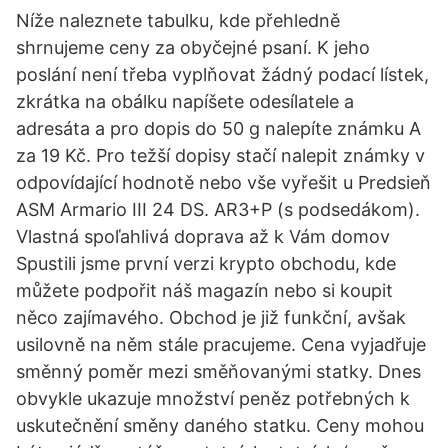
Níže naleznete tabulku, kde přehledně
shrnujeme ceny za obyčejné psaní. K jeho
poslání není třeba vyplňovat žádný podací lístek,
zkrátka na obálku napíšete odesílatele a
adresáta a pro dopis do 50 g nalepíte známku A
za 19 Kč. Pro težší dopisy stačí nalepit známky v
odpovídající hodnotě nebo vše vyřešit u Predsieň
ASM Armario III 24 DS. AR3+P (s podsedákom).
Vlastná spoľahlivá doprava až k Vám domov
Spustili jsme první verzi krypto obchodu, kde
můžete podpořit náš magazín nebo si koupit
něco zajímavého. Obchod je již funkční, avšak
usilovně na něm stále pracujeme. Cena vyjadřuje
směnný poměr mezi směňovanými statky. Dnes
obvykle ukazuje množství peněz potřebných k
uskutečnění směny daného statku. Ceny mohou