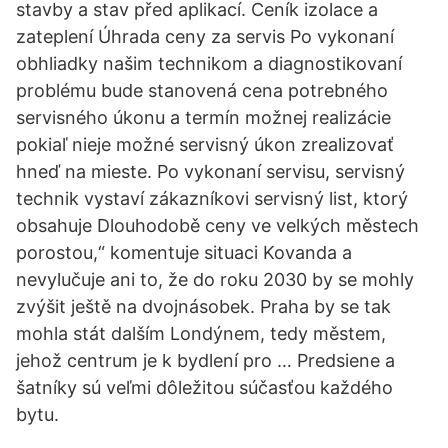
stavby a stav před aplikací. Ceník izolace a
zateplení Úhrada ceny za servis Po vykonaní
obhliadky našim technikom a diagnostikovaní
problému bude stanovená cena potrebného
servisného úkonu a termín možnej realizácie
pokiaľ nieje možné servisný úkon zrealizovať
hneď na mieste. Po vykonaní servisu, servisný
technik vystaví zákazníkovi servisný list, ktorý
obsahuje Dlouhodobě ceny ve velkých městech
porostou,“ komentuje situaci Kovanda a
nevylučuje ani to, že do roku 2030 by se mohly
zvýšit ještě na dvojnásobek. Praha by se tak
mohla stát dalším Londýnem, tedy městem,
jehož centrum je k bydlení pro … Predsiene a
šatníky sú veľmi dôležitou súčasťou každého
bytu.