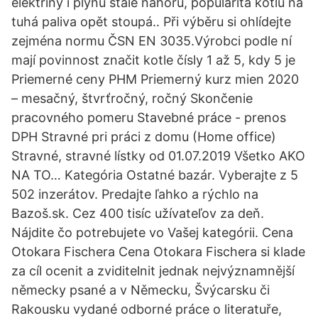
elektřiny i plynu stále nahoru, popularita kotlů na
tuhá paliva opět stoupá.. Při výběru si ohlídejte
zejména normu ČSN EN 3035.Výrobci podle ní
mají povinnost značit kotle čísly 1 až 5, kdy 5 je
Priemerné ceny PHM Priemerný kurz mien 2020
– mesačný, štvrťročný, ročný Skončenie
pracovného pomeru Stavebné práce - prenos
DPH Stravné pri práci z domu (Home office)
Stravné, stravné lístky od 01.07.2019 Všetko AKO
NA TO… Kategória Ostatné bazár. Vyberajte z 5
502 inzerátov. Predajte ľahko a rýchlo na
Bazoš.sk. Cez 400 tisíc užívateľov za deň.
Nájdite čo potrebujete vo Vašej kategórii. Cena
Otokara Fischera Cena Otokara Fischera si klade
za cíl ocenit a zviditelnit jednak nejvýznamnější
německy psané a v Německu, Švýcarsku či
Rakousku vydané odborné práce o literatuře,