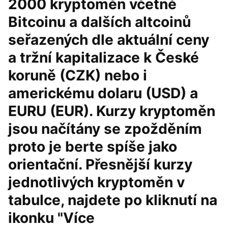
2000 kryptoměn včetně
Bitcoinu a dalších altcoinů
seřazených dle aktuální ceny
a tržní kapitalizace k České
koruně (CZK) nebo i
americkému dolaru (USD) a
EURU (EUR). Kurzy kryptoměn
jsou načítány se zpožděním
proto je berte spíše jako
orientační. Přesnější kurzy
jednotlivých kryptoměn v
tabulce, najdete po kliknutí na
ikonku "Více