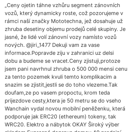
„Ceny ojetin táhne vzhůru segment zánovních
vozů, který dynamicky roste, což pozorujeme v
rámci naší značky Mototechna, jež dosahuje už
zhruba desetiny objemu prodejů celé skupiny. Je
jasné, že lidé volí zánovní vozy namísto vozů
nových. @jiri_1477 Dekuji vam za vase
informace.Popravde ziju v zahranici uz delsi
dobu a budeme se vracet.Ceny zjistuji,protoze
jsem pani navrhnul zhruba o 500 000 mensi cenu
za tento pozemek kvuli temto komplikacim a
snazim se zjistit,jestli se do toho vlezeme.Tak
doufam,ze po vasem propoctu, krom teda
prijezdove cesty,ktera je 50 metru se do vseho
Wanchain vydal novou mobilní peněženku, která
podporuje jak ERC20 (ethereum) tokeny, tak
WRC20. Elektro a nábytok OKAY Široký výber